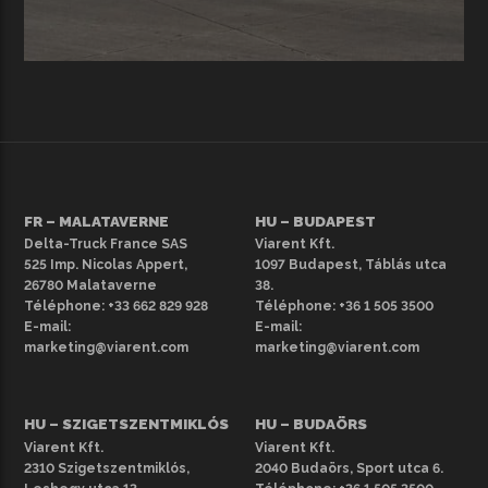
FR – MALATAVERNE
HU – BUDAPEST
Delta-Truck France SAS
Viarent Kft.
525 Imp. Nicolas Appert,
1097 Budapest, Táblás utca
26780 Malataverne
38.
Téléphone:
+33 662 829 928
Téléphone:
+36 1 505 3500
E-mail:
E-mail:
marketing@viarent.com
marketing@viarent.com
HU – SZIGETSZENTMIKLÓS
HU – BUDAÖRS
Viarent Kft.
Viarent Kft.
2310 Szigetszentmiklós,
2040 Budaörs, Sport utca 6.