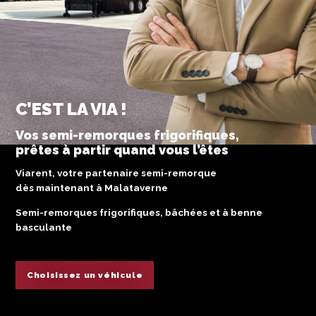
C’EST LA VIA !
LIAISON PROFESSIONNELLE
Vos semi-remorques frigorifiques,
Votre nouvelle liaison commence ici
prêtes à partir quand vous l’êtes
POURQUOI S’ENGAGER ?
Viarent, votre partenaire semi-remorque
LOUEZ LIBREMENT
dès maintenant à Malataverne
Semi-remorques frigorifiques, bâchées et à benne
Choisissez un véhicule
basculante
Choisissez un véhicule