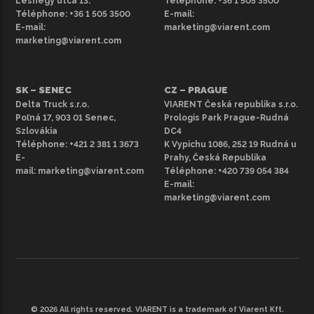
Leshegy utca 13.
Téléphone:
+36 1 505 3500
Téléphone:
+36 1 505 3500
E-mail:
E-mail:
marketing@viarent.com
marketing@viarent.com
SK – SENEC
CZ – PRAGUE
Delta Truck s.r.o.
VIARENT Česká republika s.r.o.
Poľná 17, 903 01 Senec,
Prologis Park Prague-Rudná
Szlovákia
DC4
Téléphone:
+421 2 381 1 3673
K Vypichu 1086, 252 19 Rudná u
E-
Prahy, Česká Republika
mail:
marketing@viarent.com
Téléphone:
+420 739 054 384
E-mail:
marketing@viarent.com
© 2026 All rights reserved. VIARENT is a trademark of Viarent Kft.