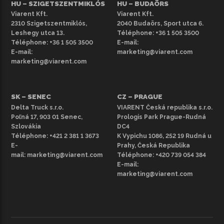
HU – SZIGETSZENTMIKLÓS
HU – BUDAÖRS
Viarent Kft.
Viarent Kft.
2310 Szigetszentmiklós,
2040 Budaörs, Sport utca 6.
Leshegy utca 13.
Téléphone:
+36 1 505 3500
Téléphone:
+36 1 505 3500
E-mail:
E-mail:
marketing@viarent.com
marketing@viarent.com
SK – SENEC
CZ – PRAGUE
Delta Truck s.r.o.
VIARENT Česká republika s.r.o.
Poľná 17, 903 01 Senec,
Prologis Park Prague-Rudná
Szlovákia
DC4
Téléphone:
+421 2 381 1 3673
K Vypichu 1086, 252 19 Rudná u
E-
Prahy, Česká Republika
mail:
marketing@viarent.com
Téléphone:
+420 739 054 384
E-mail:
marketing@viarent.com