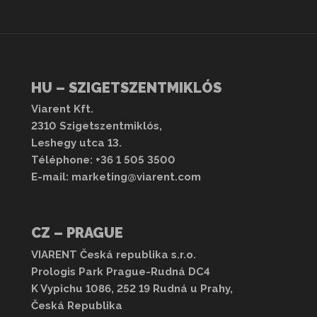
zabványoknak való megfelelésről olyan biztonsági
rműstabilitás-vezérlő (VSC), a kipörgésgátló (ASR) és
utomatikus sebességtartás (ACC), a ráfutásos
s a sávelhagyásra figyelmeztető rendszer is
oz járművezetés közben.
HU – SZIGETSZENTMIKLÓS
atervezése bámulatosan nagy rakománysúly elérését
Viarent Kft.
 3500 kg-os tipikus betonkeverő felépítményt és 500
2310 Szigetszentmiklós,
ljes terheletlen súly legfeljebb 13200 kg-ra
Leshegy utca 13.
Téléphone:
+36 1 505 3500
akarítható, kényelmes fülkével készül, amely jól
E-mail:
marketing@viarent.com
 az üléspozíciók széles választékát, és sok
CZ – PRAGUE
 álló jármű színben, évjáratban és felszereltségben
VIARENT Česká republika s.r.o.
Prologis Park Prague-Rudná DC4
K Vypichu 1086, 252 19 Rudná u Prahy,
Česká Republika