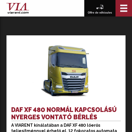
Offre de véhicules
DAF XF 480 NORMÁL KAPCSOLÁSÚ
NYERGES VONTATÓ BÉRLÉS
A VIARENT kínálatában a DAF XF 480 lóerős
A VIARENT kínálatában a DAF XF 480 lóerős
teljesítménnyel érhető el, 12 fokozatos automata