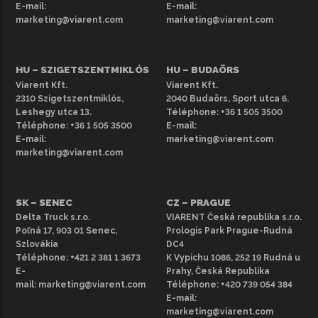
E-mail:
E-mail:
marketing@viarent.com
marketing@viarent.com
HU – SZIGETSZENTMIKLÓS
HU – BUDAÖRS
Viarent Kft.
Viarent Kft.
2310 Szigetszentmiklós,
2040 Budaörs, Sport utca 6.
Leshegy utca 13.
Téléphone:
+36 1 505 3500
Téléphone:
+36 1 505 3500
E-mail:
E-mail:
marketing@viarent.com
marketing@viarent.com
SK – SENEC
CZ – PRAGUE
Delta Truck s.r.o.
VIARENT Česká republika s.r.o.
Poľná 17, 903 01 Senec,
Prologis Park Prague-Rudná
Szlovákia
DC4
Téléphone:
+421 2 381 1 3673
K Vypichu 1086, 252 19 Rudná u
E-
Prahy, Česká Republika
mail:
marketing@viarent.com
Téléphone:
+420 739 054 384
E-mail:
marketing@viarent.com