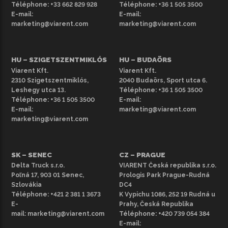
Téléphone:
+33 662 829 928
Téléphone:
+36 1 505 3500
kisteherautók színben, évjáratban és felszereltségben
E-mail:
E-mail:
eltérhetnek a bemutatottaktól. További bérelhető
marketing@viarent.com
marketing@viarent.com
kisteherautókért tekintse meg
teljes választékunkat
.
HU – SZIGETSZENTMIKLÓS
HU – BUDAÖRS
Viarent Kft.
Viarent Kft.
2310 Szigetszentmiklós,
2040 Budaörs, Sport utca 6.
Leshegy utca 13.
Téléphone:
+36 1 505 3500
Téléphone:
+36 1 505 3500
E-mail:
E-mail:
marketing@viarent.com
marketing@viarent.com
SK – SENEC
CZ – PRAGUE
Delta Truck s.r.o.
VIARENT Česká republika s.r.o.
Poľná 17, 903 01 Senec,
Prologis Park Prague-Rudná
Szlovákia
DC4
Téléphone:
+421 2 381 1 3673
K Vypichu 1086, 252 19 Rudná u
E-
Prahy, Česká Republika
mail:
marketing@viarent.com
Téléphone:
+420 739 054 384
E-mail: