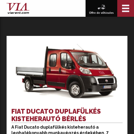
Offre de véhicules
FIAT DUCATO DUPLAFÜLKÉS
KISTEHERAUTÓ BÉRLÉS
A Fiat Ducato duplafülkés kisteherautó a
A Fiat Ducato duplafülkés kisteherautó bérlése tökéletes
leghatékonyabb munkavégzés érdekében, 7