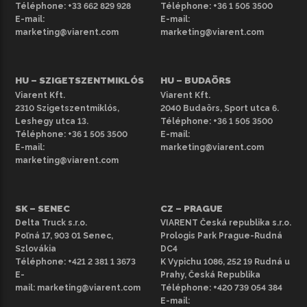
A VIARENT
további bérelhető furgonokat
is kínál, így
Téléphone:
+33 662 829 928
Téléphone:
+36 1 505 3500
széles választék áll rendelkezésre a különböző szállítási
E-mail:
E-mail:
marketing@viarent.com
marketing@viarent.com
feladatokhoz. Ne habozzon kapcsolatba lépni a cég
kollégáival, ha további információra vagy egyedi ajánlatra
van szüksége.
HU – SZIGETSZENTMIKLÓS
HU – BUDAÖRS
Viarent Kft.
Viarent Kft.
2310 Szigetszentmiklós,
2040 Budaörs, Sport utca 6.
Leshegy utca 13.
Téléphone:
+36 1 505 3500
Téléphone:
+36 1 505 3500
E-mail:
E-mail:
marketing@viarent.com
marketing@viarent.com
SK – SENEC
CZ – PRAGUE
Delta Truck s.r.o.
VIARENT Česká republika s.r.o.
Poľná 17, 903 01 Senec,
Prologis Park Prague-Rudná
Szlovákia
DC4
Téléphone:
+421 2 381 1 3673
K Vypichu 1086, 252 19 Rudná u
E-
Prahy, Česká Republika
mail:
marketing@viarent.com
Téléphone:
+420 739 054 384
E-mail: