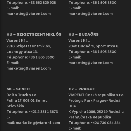
Téléphone:
+33 662 829 928
Téléphone:
+36 1 505 3500
E-mail:
E-mail:
A korszerűsített klímaberendezés (légkondicionáló),
marketing@viarent.com
marketing@viarent.com
amely minden jármű alaptartozéka, biztosítja a vezető
kényelmét azáltal, hogy a legkülönfélébb időjárási
körülmények között fenntartja az ideális hőmérsékletet.
HU – SZIGETSZENTMIKLÓS
HU – BUDAÖRS
Felhívjuk figyelmét, hogy a képek csak illusztrációs
Viarent Kft.
Viarent Kft.
2310 Szigetszentmiklós,
2040 Budaörs, Sport utca 6.
célokat szolgálnak, és a kínálatban lévő bérelhető
Leshegy utca 13.
Téléphone:
+36 1 505 3500
teherautók színben, évjáratban és felszereltségben
Téléphone:
+36 1 505 3500
E-mail:
eltérhetnek a bemutatottaktól. További bérelhető
E-mail:
marketing@viarent.com
teherautókért tekintse meg
teljes választékunkat
.
marketing@viarent.com
SK – SENEC
CZ – PRAGUE
Delta Truck s.r.o.
VIARENT Česká republika s.r.o.
Poľná 17, 903 01 Senec,
Prologis Park Prague-Rudná
Szlovákia
DC4
Téléphone:
+421 2 381 1 3673
K Vypichu 1086, 252 19 Rudná u
E-
Prahy, Česká Republika
mail:
marketing@viarent.com
Téléphone:
+420 739 054 384
E-mail: