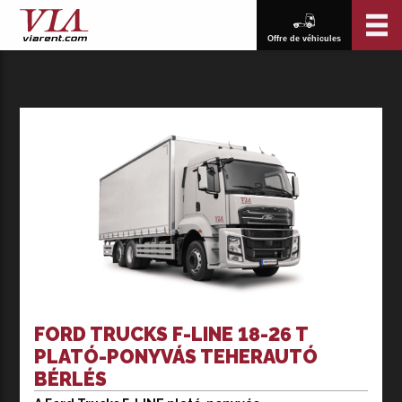
Offre de véhicules
FORD TRUCKS F-LINE 18-26 T
PLATÓ-PONYVÁS TEHERAUTÓ
BÉRLÉS