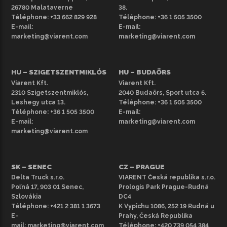
amely minden jármű alaptartozéka, biztosítja a vezető
26780 Malataverne
38.
Téléphone:
+33 662 829 928
Téléphone:
+36 1 505 3500
kényelmét azáltal, hogy a legkülönfélébb időjárási
E-mail:
E-mail:
körülmények között fenntartja az ideális hőmérsékletet.
marketing@viarent.com
marketing@viarent.com
Felhívjuk figyelmét, hogy a képek csak illusztrációs
célokat szolgálnak, és a kínálatban lévő bérelhető
teherautók színben, évjáratban és felszereltségben
HU – SZIGETSZENTMIKLÓS
HU – BUDAÖRS
eltérhetnek a bemutatottaktól. További bérelhető
Viarent Kft.
Viarent Kft.
2310 Szigetszentmiklós,
2040 Budaörs, Sport utca 6.
teherautókért tekintse meg
teljes választékunkat
.
Leshegy utca 13.
Téléphone:
+36 1 505 3500
Téléphone:
+36 1 505 3500
E-mail:
E-mail:
marketing@viarent.com
marketing@viarent.com
SK – SENEC
CZ – PRAGUE
Delta Truck s.r.o.
VIARENT Česká republika s.r.o.
Poľná 17, 903 01 Senec,
Prologis Park Prague-Rudná
Szlovákia
DC4
Téléphone:
+421 2 381 1 3673
K Vypichu 1086, 252 19 Rudná u
E-
Prahy, Česká Republika
mail:
marketing@viarent.com
Téléphone:
+420 739 054 384