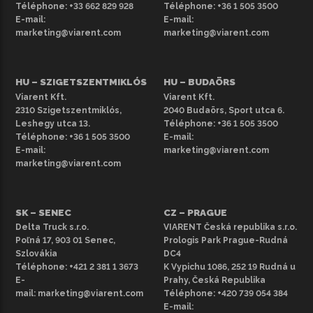
Téléphone:
+33 662 829 928
Téléphone:
+36 1 505 3500
kisteherautókért tekintse meg
teljes választékunkat
.
E-mail:
E-mail:
marketing@viarent.com
marketing@viarent.com
HU – SZIGETSZENTMIKLÓS
HU – BUDAÖRS
Viarent Kft.
Viarent Kft.
2310 Szigetszentmiklós,
2040 Budaörs, Sport utca 6.
Leshegy utca 13.
Téléphone:
+36 1 505 3500
Téléphone:
+36 1 505 3500
E-mail:
E-mail:
marketing@viarent.com
marketing@viarent.com
SK – SENEC
CZ – PRAGUE
Delta Truck s.r.o.
VIARENT Česká republika s.r.o.
Poľná 17, 903 01 Senec,
Prologis Park Prague-Rudná
Szlovákia
DC4
Téléphone:
+421 2 381 1 3673
K Vypichu 1086, 252 19 Rudná u
E-
Prahy, Česká Republika
mail:
marketing@viarent.com
Téléphone:
+420 739 054 384
E-mail: