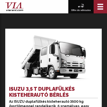
Offre de véhicules
ISUZU 3,5 T DUPLAFÜLKÉS
KISTEHERAUTÓ BÉRLÉS
Az ISUZU duplafülkés kisteherautó 3500 kg
Az ISUZU duplafülkés kisteherautó bérlése kiváló
össztömeggel rendelkezik, 6 személyes, easy