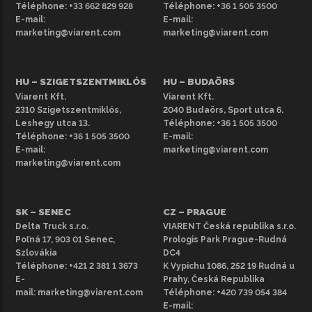
Téléphone:
+33 662 829 928
Téléphone:
+36 1 505 3500
Felhívjuk figyelmét, hogy a képek csak illusztrációs
E-mail:
E-mail:
célokat szolgálnak, és a kínálatban lévő bérelhető
marketing@viarent.com
marketing@viarent.com
kisteherautók színben, évjáratban és felszereltségben
eltérhetnek a bemutatottaktól. További bérelhető
kisteherautókért tekintse meg
teljes választékunkat
.
HU – SZIGETSZENTMIKLÓS
HU – BUDAÖRS
Viarent Kft.
Viarent Kft.
2310 Szigetszentmiklós,
2040 Budaörs, Sport utca 6.
Leshegy utca 13.
Téléphone:
+36 1 505 3500
Téléphone:
+36 1 505 3500
E-mail:
E-mail:
marketing@viarent.com
marketing@viarent.com
SK – SENEC
CZ – PRAGUE
Delta Truck s.r.o.
VIARENT Česká republika s.r.o.
Poľná 17, 903 01 Senec,
Prologis Park Prague-Rudná
Szlovákia
DC4
Téléphone:
+421 2 381 1 3673
K Vypichu 1086, 252 19 Rudná u
E-
Prahy, Česká Republika
mail:
marketing@viarent.com
Téléphone:
+420 739 054 384
E-mail: