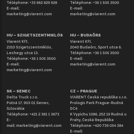
Téléphone:
+33 662 829 928
Téléphone:
+36 1 505 3500
E-mail:
E-mail:
marketing@viarent.com
marketing@viarent.com
HU – SZIGETSZENTMIKLÓS
HU – BUDAÖRS
Viarent Kft.
Viarent Kft.
2310 Szigetszentmiklós,
2040 Budaörs, Sport utca 6.
Leshegy utca 13.
Téléphone:
+36 1 505 3500
Téléphone:
+36 1 505 3500
E-mail:
E-mail:
marketing@viarent.com
marketing@viarent.com
SK – SENEC
CZ – PRAGUE
Delta Truck s.r.o.
VIARENT Česká republika s.r.o.
Poľná 17, 903 01 Senec,
Prologis Park Prague-Rudná
Szlovákia
DC4
Téléphone:
+421 2 381 1 3673
K Vypichu 1086, 252 19 Rudná u
E-
Prahy, Česká Republika
mail:
marketing@viarent.com
Téléphone:
+420 739 054 384
E-mail: