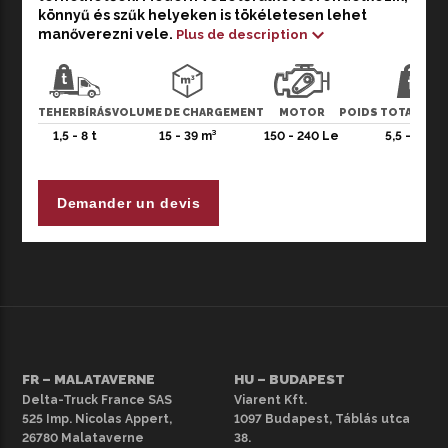
terhelhetőek. Modern vezetőfülkével rendelkezik, könnyű
könnyű és szűk helyeken is tökéletesen lehet
és szűk helyeken is tökéletesen lehet manőverezni vele.
manőverezni vele.
Plus de description
5500 kg össztömegű teherautónk 3 személyes
változatban választható, Euro 6 -os motorral. 5
sebességes váltóval, elöl-hátul tárcsafékkel és laprugós
TEHERBÍRÁS
VOLUME DE CHARGEMENT
MOTOR
POIDS TOTAL AUT
kerék felfüggesztéssel. Az legmegfelelőbb kialakítás
1,5 - 8 t
15 - 39 m³
150 - 240 Le
5,5 - 14 t
érdekében kérje személyre szabott ajánlatunkat
kereskedő kollégáinktól.
Demander un devis
Felhívjuk figyelmét, hogy a képek csak illusztrációs
célokat szolgálnak, és a kínálatban lévő bérelhető
teherautók színben, évjáratban és felszereltségben
eltérhetnek a bemutatottaktól. További bérelhető
teherautókért tekintse meg teljes választékunkat.
FR – MALATAVERNE
HU – BUDAPEST
Delta-Truck France SAS
Viarent Kft.
525 Imp. Nicolas Appert,
1097 Budapest, Táblás utca
26780 Malataverne
38.