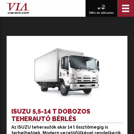
Offre de véhicules
ISUZU 5,5-14 T DOBOZOS
TEHERAUTÓ BÉRLÉS
Az ISUZU teherautók akár 14 t össztömegig is
Az ISUZU teherautók akár 14 t össztömegig is
terhelhetőek. Modern vezetőfülkével rendelkezik,