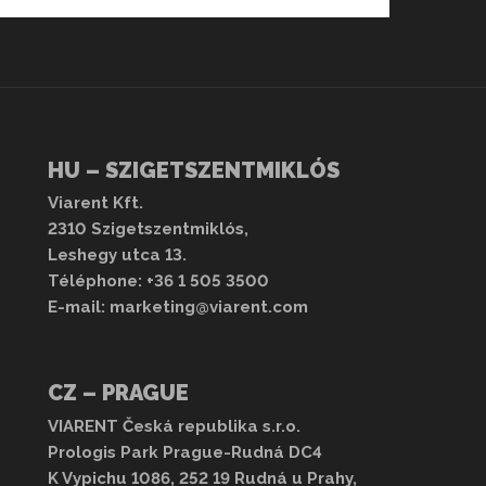
HU – SZIGETSZENTMIKLÓS
Viarent Kft.
2310 Szigetszentmiklós,
Leshegy utca 13.
Téléphone:
+36 1 505 3500
E-mail:
marketing@viarent.com
CZ – PRAGUE
VIARENT Česká republika s.r.o.
Prologis Park Prague-Rudná DC4
K Vypichu 1086, 252 19 Rudná u Prahy,