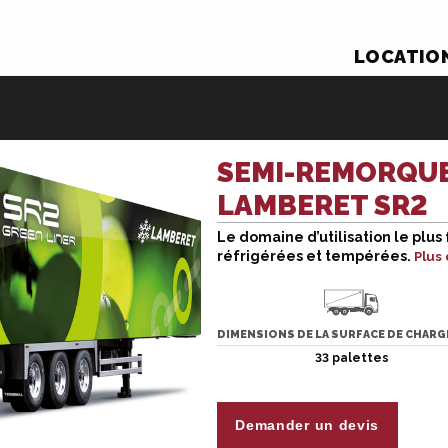
LOCATION
SEMI-REMORQUE
LAMBERET SR2
Le domaine d’utilisation le plu
Le domaine d’utilisation le plus fré
réfrigérées et tempérées.
Plus
tempérées.
La semi-remorque frigorifique Lambe
versions : compartiment séparé, dou
transport de viande suspendue, etc.
DIMENSIONS DE LA SURFACE DE CHAR
La photo est fournie à titre d’illustr
33 palettes
en année de fabrication et en équi
location.
Demander un devis