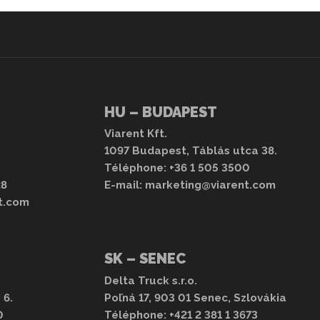
HU – BUDAPEST
Viarent Kft.
1097 Budapest, Táblás utca 38.
Téléphone:
+36 1 505 3500
28
E-mail:
marketing@viarent.com
t.com
SK – SENEC
Delta Truck s.r.o.
 6.
Poľná 17, 903 01 Senec, Szlovákia
0
Téléphone:
+421 2 381 1 3673