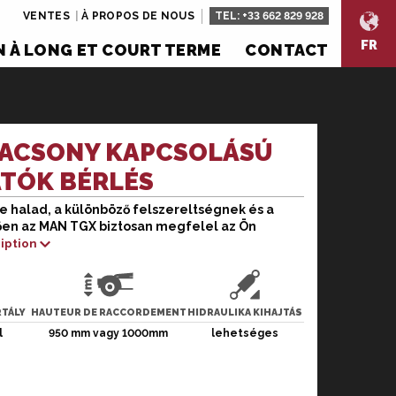
VENTES
À PROPOS DE NOUS
TEL:
+33 662 829 928
FR
 À LONG ET COURT TERME
CONTACT
LACSONY KAPCSOLÁSÚ
TÓK BÉRLÉS
 halad, a különböző felszereltségnek és a
ad, a különböző felszereltségnek és a
en az MAN TGX biztosan megfelel az Ön
az MAN TGX biztosan megfelel az Ön
ription
uro 6-os, 520 lóerős teljesítménnyel érhető el.
llemzi. A menetadatok elemzésével az MAN TGX
TÁLY
HAUTEUR DE RACCORDEMENT
HIDRAULIKA KIHAJTÁS
zerkezet található, amely könnyen felismerhetővé
l
950 mm vagy 1000mm
lehetséges
motort és egyéb részegységeket.
l a légrugózású komfort vezetőülés gerinctámasszal,
árnyékolóroló, fűthető és motorosan állítható