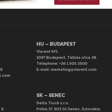
visszapillantó tükör és nagy látósz
alatt, rakodórekesz a vezetőfülke hát
Az MAN TGX vezetőfülkéje tökélete
Továbbfejlesztett pihenőhely, szerel
A fotó illusztráció. A rendelkezésre
eltérhet! További
bérelhető nyerges
HU – BUDAPEST
Viarent Kft.
1097 Budapest, Táblás utca 38.
Téléphone:
+36 1 505 3500
28
E-mail:
marketing@viarent.com
t.com
SK – SENEC
Delta Truck s.r.o.
 6.
Poľná 17, 903 01 Senec, Szlovákia