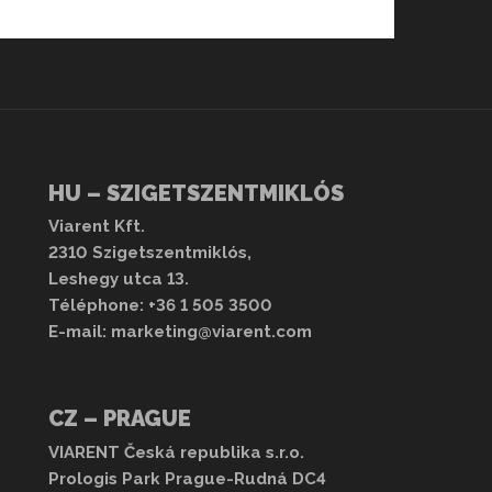
ögű tükör, teljesen betolható hűtődoboz az alsó ágy
falán, kiegészítő légfűtés.
sen megfelel a gépkocsivezető igényeinek.
vényfal és rendkívül tágas tér.
 álló jármű színben, évjáratban és felszereltségben
 vontatók
.
HU – SZIGETSZENTMIKLÓS
Viarent Kft.
2310 Szigetszentmiklós,
Leshegy utca 13.
Téléphone:
+36 1 505 3500
E-mail:
marketing@viarent.com
CZ – PRAGUE
VIARENT Česká republika s.r.o.
Prologis Park Prague-Rudná DC4