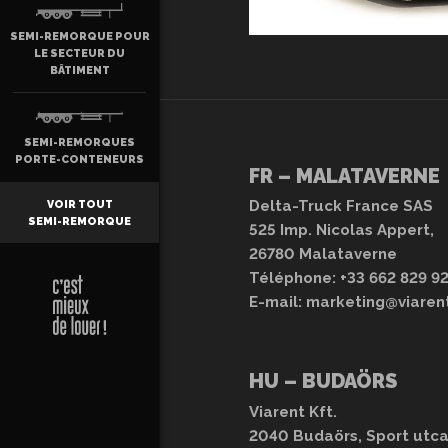
SEMI-REMORQUE POUR
LE SECTEUR DU
BÂTIMENT
SEMI-REMORQUES
PORTE-CONTENEURS
FR – MALATAVERNE
Delta-Truck France SAS
VOIR TOUT
SEMI-REMORQUE
525 Imp. Nicolas Appert,
26780 Malataverne
Téléphone:
+33 662 829 9
E-mail:
marketing@viaren
HU – BUDAÖRS
Viarent Kft.
2040 Budaörs, Sport utca