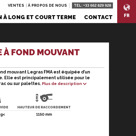
VENTES
À PROPOS DE NOUS
TEL:
+33 662 829 928
FR
 À LONG ET COURT TERME
CONTACT
 À FOND MOUVANT
ond mouvant Legras FMA est équipée d’un
mouvant Legras FMA est équipée d’un châssis en
e. Elle est principalement utilisée pour le
ncipalement utilisée pour le transport de marchandises
ac ou sur palettes.
Plus de description
cilitent le transport sécurisé de la cargaison. Elle
utomatique fiable et durable.
 VIDE
HAUTEUR DE RACCORDEMENT
e disponible peut différer en termes de couleur,
kg<
1150 mm
ent !
à la location.