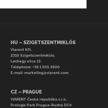
HU – SZIGETSZENTMIKLÓS
Viarent Kft.
2310 Szigetszentmiklós,
Leshegy utca 13.
Téléphone:
+36 1 505 3500
E-mail:
marketing@viarent.com
CZ – PRAGUE
VIARENT Česká republika s.r.o.
Prologis Park Prague-Rudná DC4