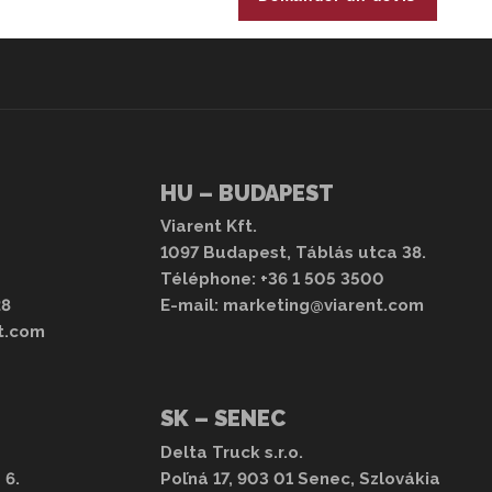
HU – BUDAPEST
Viarent Kft.
1097 Budapest, Táblás utca 38.
Téléphone:
+36 1 505 3500
28
E-mail:
marketing@viarent.com
t.com
SK – SENEC
Delta Truck s.r.o.
 6.
Poľná 17, 903 01 Senec, Szlovákia