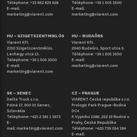
Fontos megjegyezni, hogy a fotó csak illusztráció, és a
Téléphone:
+33 662 829 928
Téléphone:
+36 1 505 3500
rendelkezésre álló jármű színben, évjáratban és
E-mail:
E-mail:
marketing@viarent.com
marketing@viarent.com
felszereltségben eltérhet.
HU – SZIGETSZENTMIKLÓS
HU – BUDAÖRS
Viarent Kft.
Viarent Kft.
2310 Szigetszentmiklós,
2040 Budaörs, Sport utca 6.
Leshegy utca 13.
Téléphone:
+36 1 505 3500
Téléphone:
+36 1 505 3500
E-mail:
E-mail:
marketing@viarent.com
marketing@viarent.com
SK – SENEC
CZ – PRAGUE
Delta Truck s.r.o.
VIARENT Česká republika s.r.o.
Poľná 17, 903 01 Senec,
Prologis Park Prague-Rudná
Szlovákia
DC4
Téléphone:
+421 2 381 1 3673
K Vypichu 1086, 252 19 Rudná u
E-
Prahy, Česká Republika
mail:
marketing@viarent.com
Téléphone:
+420 739 054 384
E-mail: