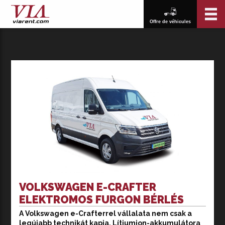
Offre de véhicules
VOLKSWAGEN E-CRAFTER
ELEKTROMOS FURGON BÉRLÉS
A Volkswagen e-Crafterrel vállalata nem csak a
A Volkswagen e-Crafter egy kiváló választás lehet
legújabb technikát kapja. Lítiumion-akkumulátora