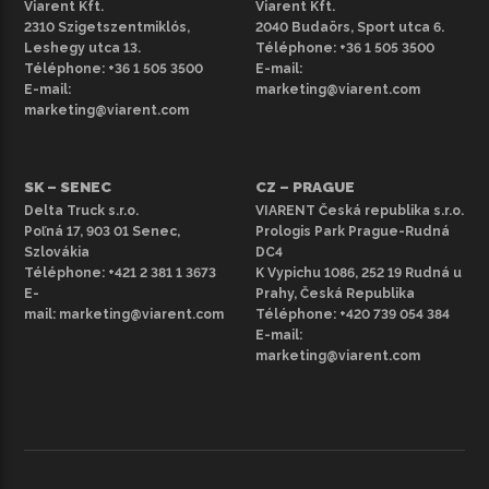
Viarent Kft.
Viarent Kft.
As
2310 Szigetszentmiklós,
2040 Budaörs, Sport utca 6.
Bu
Leshegy utca 13.
Téléphone:
+36 1 505 3500
Téléphone:
+36 1 505 3500
E-mail:
Du
E-mail:
marketing@viarent.com
Gy
marketing@viarent.com
Ma
Na
SK – SENEC
CZ – PRAGUE
Pi
Delta Truck s.r.o.
VIARENT Česká republika s.r.o.
Sz
Poľná 17, 903 01 Senec,
Prologis Park Prague-Rudná
Szlovákia
DC4
Sz
Téléphone:
+421 2 381 1 3673
K Vypichu 1086, 252 19 Rudná u
Tö
E-
Prahy, Česká Republika
mail:
marketing@viarent.com
Téléphone:
+420 739 054 384
Ve
E-mail:
marketing@viarent.com
Te
ki
ha