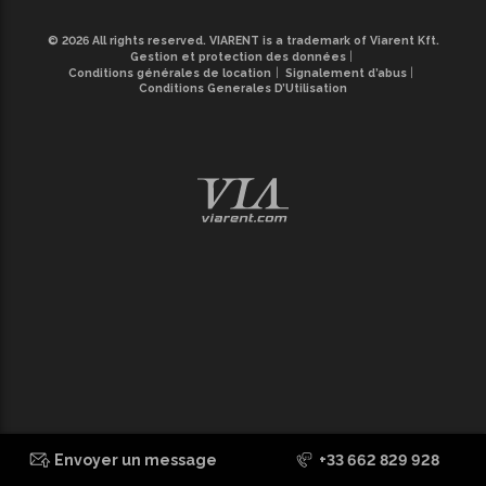
© 2026 All rights reserved. VIARENT is a trademark of Viarent Kft.
Gestion et protection des données
Conditions générales de location
Signalement d’abus
Conditions Generales D’Utilisation
Fu
Ma
bé
sz
ma
En
te
le
él
vá
Envoyer un message
+33 662 829 928