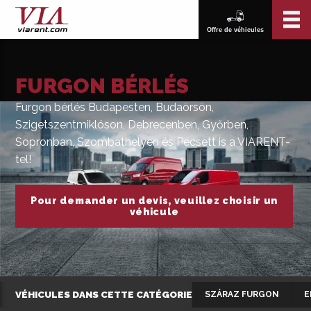
Offre de véhicules
FURGON BÉRLÉS
Furgon bérlés Budapesten, Budaörsön,
Szigetszentmiklóson, Debrecenben, Győrben,
Sopronban, Szombathelyen és Pécsett is a VIARENT-
tel!
Pour demander un devis, veuillez choisir un
véhicule
VÉHICULES DANS CETTE CATÉGORIE
SZÁRAZ FURGON
E