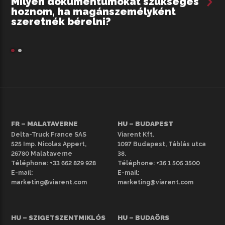
Milyen dokumentumokat szükséges
Te
hoznom, ha magánszemélyként
szeretnék bérelni?
Ha
Te
le
já
am
Pe
Sz
FR – MALATAVERNE
HU – BUDAPEST
Delta-Truck France SAS
Viarent Kft.
Bu
525 Imp. Nicolas Appert,
1097 Budapest, Táblás utca
el
26780 Malataverne
38.
Téléphone:
+33 662 829 928
Téléphone:
+36 1 505 3500
V. 
E-mail:
E-mail:
XVI
marketing@viarent.com
marketing@viarent.com
Ső
HU – SZIGETSZENTMIKLÓS
HU – BUDAÖRS
te