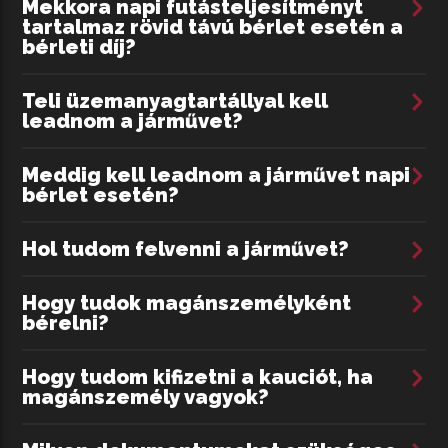
Mekkora napi futásteljesítményt
Sz
tartalmaz rövid távú bérlet esetén a
bérleti díj?
Ma
fl
Teli üzemanyagtartállyal kell
leadnom a járművet?
A 
Ma
Meddig kell leadnom a járművet napi
ko
bérlet esetén?
ér
Hol tudom felvenni a járművet?
A 
ez
Hogy tudok magánszemélyként
ig
bérelni?
Fu
Hogy tudom kifizetni a kauciót, ha
magánszemély vagyok?
Ki