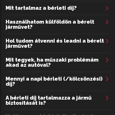
szá
Mit tartalmaz a bérleti díj?
Ez
Használhatom külföldön a bérelt
ra
járművet?
re
fu
Hol tudom átvenni és leadni a bérelt
sz
járművet?
bé
ké
Mit tegyek, ha műszaki problémám
akad az autóval?
Mennyi a napi bérleti (/kölcsönzési)
díj?
A bérleti díj tartalmazza a jármű
biztosítását is?
Bu